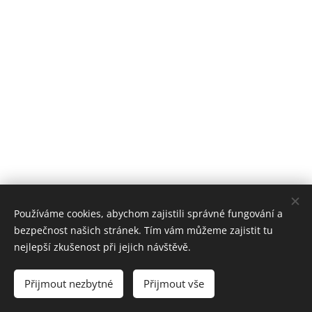
Používáme cookies, abychom zajistili správné fungování a
bezpečnost našich stránek. Tím vám můžeme zajistit tu
nejlepší zkušenost při jejich návštěvě.
Přijmout nezbytné
Přijmout vše
Cookies