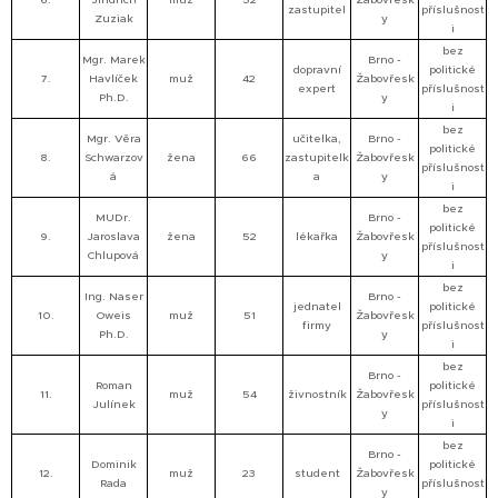
zastupitel
příslušnost
Zuziak
y
i
bez
Mgr. Marek
Brno -
dopravní
politické
7.
Havlíček
muž
42
Žabovřesk
expert
příslušnost
Ph.D.
y
i
bez
Mgr. Věra
učitelka,
Brno -
politické
8.
Schwarzov
žena
66
zastupitelk
Žabovřesk
příslušnost
á
a
y
i
bez
MUDr.
Brno -
politické
9.
Jaroslava
žena
52
lékařka
Žabovřesk
příslušnost
Chlupová
y
i
bez
Ing. Naser
Brno -
jednatel
politické
10.
Oweis
muž
51
Žabovřesk
firmy
příslušnost
Ph.D.
y
i
bez
Brno -
Roman
politické
11.
muž
54
živnostník
Žabovřesk
Julínek
příslušnost
y
i
bez
Brno -
Dominik
politické
12.
muž
23
student
Žabovřesk
Rada
příslušnost
y