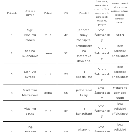
Část obce,
Název politické
nečlení-li se
strany nebo
obec na části,
Jméno a
politického hnutí,
Poř. číslo
Pohlaví
Věk
Povolání
obec, kde je
příjmení
jehož je
přihlášen k
kandidát
trvalému
členem
pobytu
Mgr.
jednatel
Brno -
1.
Vladimír
muž
47
firmy,
Žabovřesk
STAN
Paneš
zastupitel
y
prokuristka
bez
Brno -
Sabina
na
politické
2.
žena
32
Žabovřesk
Sklenářová
mateřské
příslušnost
y
dovolené
i
bez
Brno -
Mgr. Vít
IT
politické
3.
muž
52
Žabovřesk
Cvrček
specialista
příslušnost
y
i
Brno -
Moravské
Vladimíra
jednatelka
4.
žena
65
Žabovřesk
zemské
Melounová
firmy
y
hnutí
bez
Brno -
Vladimír
IT
politické
5.
muž
37
Žabovřesk
Szücs
konzultant
příslušnost
y
i
bez
Ing.
Brno -
ekonom,
politické
6.
Jindřich
muž
52
Žabovřesk