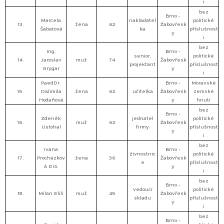
i
bez
Brno -
Marcela
nakladatel
politické
13.
žena
62
Žabovřesk
Šabatová
ka
příslušnost
y
i
bez
Ing.
Brno -
senior,
politické
14.
Jaroslav
muž
74
Žabovřesk
projektant
příslušnost
Grygar
y
i
PaedDr.
Brno -
Moravské
15.
Dalimila
žena
62
učitelka
Žabovřesk
zemské
Hodaňová
y
hnutí
bez
Brno -
Zdeněk
jednatel
politické
16.
muž
62
Žabovřesk
Ustohal
firmy
příslušnost
y
i
bez
Ivana
Brno -
živnostnic
politické
17.
Procházkov
žena
36
Žabovřesk
e
příslušnost
á DiS.
y
i
bez
Brno -
vedoucí
politické
18.
Milan Eliš
muž
45
Žabovřesk
skladu
příslušnost
y
i
bez
Brno -