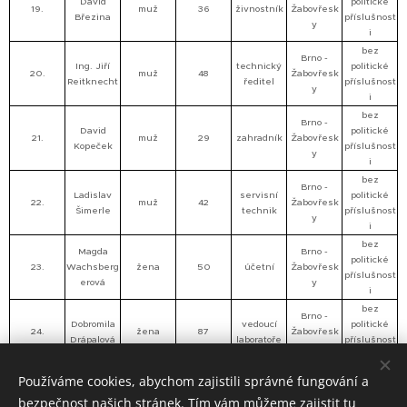
David
politické
19.
muž
36
živnostník
Žabovřesk
Březina
příslušnost
y
i
bez
Brno -
Ing. Jiří
technický
politické
20.
muž
48
Žabovřesk
Reitknecht
ředitel
příslušnost
y
i
bez
Brno -
David
politické
21.
muž
29
zahradník
Žabovřesk
Kopeček
příslušnost
y
i
bez
Brno -
Ladislav
servisní
politické
22.
muž
42
Žabovřesk
Šimerle
technik
příslušnost
y
i
bez
Magda
Brno -
politické
23.
Wachsberg
žena
50
účetní
Žabovřesk
příslušnost
erová
y
i
bez
Brno -
Dobromila
vedoucí
politické
24.
žena
87
Žabovřesk
Drápalová
laboratoře
příslušnost
y
i
bez
Používáme cookies, abychom zajistili správné fungování a
Brno -
jednatel
politické
25.
Dušan Sup
muž
41
Žabovřesk
bezpečnost našich stránek. Tím vám můžeme zajistit tu
firmy
příslušnost